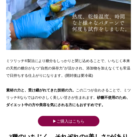
ミツリッチ®製法により糖分をしっかりと閉じ込めることで、いちじく本来
の天然の糖分がもつ“自然の保存力”が活かされ、添加物を加えなくても常温
で日持ちする仕上がりになります。(開封後は要冷蔵)
素材の力と、受け継がれてきた技術の力。
この二つが合わさることで、ミツ
リッチ®ならではのやさしく美しい甘さが生まれます。
砂糖不使用のため、
ダイエット中の方や美容を気にされる方にもおすすめです。
▶ご購入はこちら
3種のいちじく。それぞれの“美しさ”があり