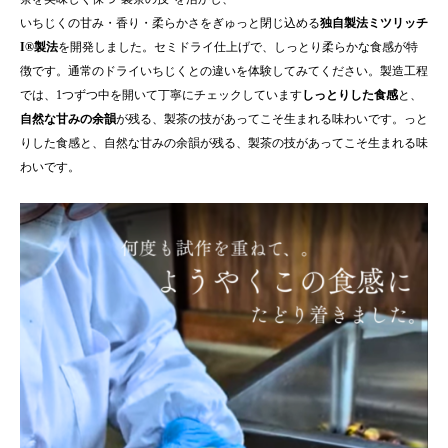
いちじくの甘み・香り・柔らかさをぎゅっと閉じ込める
独自製法ミツリッチ
I®製法
を開発しました。セミドライ仕上げで、しっとり柔らかな食感が特
徴です。通常のドライいちじくとの違いを体験してみてください。製造工程
では、1つずつ中を開いて丁寧にチェックしています
しっとりした食感
と、
自然な甘みの余韻
が残る、製茶の技があってこそ生まれる味わいです。っと
りした食感と、自然な甘みの余韻が残る、製茶の技があってこそ生まれる味
わいです。