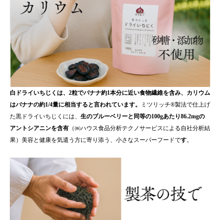
白ドライいちじくは、2粒でバナナ約1本分に近い食物繊維を含み、カリウム
はバナナの約1/4量に相当すると言われています。
ミツリッチ®製法で仕上げ
た黒ドライいちじくには、
生のブルーベリーと同等の100gあたり86.2mgの
アントシアニンを含有
（㈱ハウス食品分析テクノサービスによる自社分析結
果）美容と健康を気遣う方に寄り添う、小さなスーパーフードで
す
。