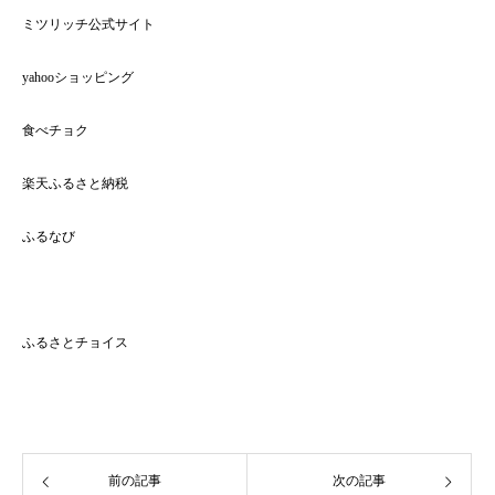
ミツリッチ公式サイト
https://mitsuricchii.base.shop/categories/6723041
yahooショッピング
https://store.shopping.yahoo.co.jp/mitsuricchi/search.html
食べチョク
https://www.tabechoku.com/producers/26409/products
楽天ふるさと納税
https://item.rakuten.co.jp/f222267-makinohara/pt213-1/
ふるなび
https://furunavi.jp/product_detail.aspx?
pid=1660800&srsltid=AfmBOoq4QsTPSToEt2ctEqa415f2-Z2EnJkVpgn6-
UAhu7P3ptw2VUBt
ふるさとチョイス
https://www.furusato-tax.jp/product/detail/22226/6715806?
srsltid=AfmBOooSHtoBRJLYj99rcd5NghL8SAW2x2TsD7xw4HaF3Eqz6AXyNFg
X
前の記事
次の記事