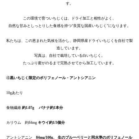
す。
この環境で育ついちじくは、ドライ加工と相性がよく、
自然な甘みとしっとりした食感を持つ“良質な国産いちじく”になります。
私たちは、この恵まれた気候を活かし、静岡県産ドライいちじくを自社で製
造しています。
写真は、自社で栽培している白いちじく。
たっぷり蜜がのるまで完熟させてから加工しています。
④
黒いちじく限定のポリフェノール・アントシアニン
10gあたり
食物繊維
約1.07g
バナナ約1本分
カリウム 約84mg
キウイ約1/3個分
アントシアニン
84mg/100g
。
生のブルーベリーと同水準のポリフェノール