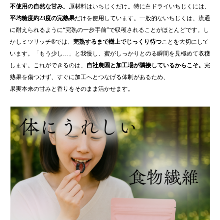
不使用の自然な甘み
。原材料はいちじくだけ。特に白ドライいちじくには、
平均糖度約23度の完熟果
だけを使用しています。一般的ないちじくは、流通
に耐えられるように“完熟の一歩手前”で収穫されることがほとんどです。し
かしミツリッチ®では、
完熟するまで樹上でじっくり待つ
ことを大切にして
います。「もう少し…」と我慢し、蜜がしっかりとのる瞬間を見極めて収穫
します。これができるのは、
自社農園と加工場が隣接しているからこそ。
完
熟果を傷つけず、すぐに加工へとつなげる体制があるため、
果実本来の甘みと香りをそのまま活かせます。