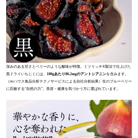
深みのある甘さとベリーのような酸味が特徴。ミツリッチ®製法で仕上げた
黒ドライいちじくには、
100gあたり86.2mgのアントシアニン
を含みます。
（㈱ハウス食品分析テクノサービスによる自社分析結果）生のブルーベリー
に匹敵する“自然の力”。美容・健康を気づかう方に選ばれています。